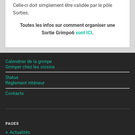
Celle-ci doit simplement être validée par le pôle
Sorties.
Toutes les infos sur comment organiser une
Sortie Grimpo6
sont ICI
.
Calendrier de la grimpe
Grimper chez les voisins
Status
Règlement intérieur
Contacts
PAGES
Actualités